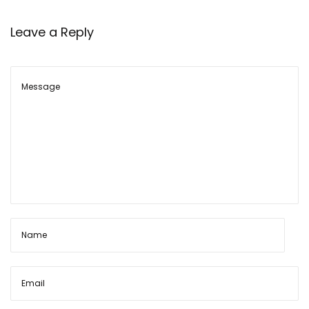
मै
ग
Leave a Reply
ज़ी
न
को
भा
र
ण
,
खा
ली
क
र
ना
,
रा