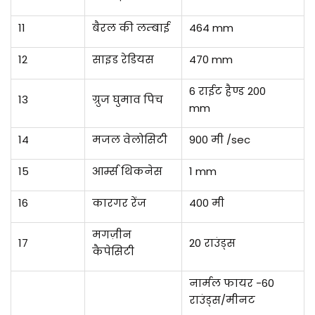
11
बैरल की लम्बाई
464 mm
12
साइड रेडियस
470 mm
6 राईट हैण्ड 200
13
ग्रुज घुमाव पिच
mm
14
मजल वेलोसिटी
900 मी /sec
15
आर्म्स थिकनेस
1 mm
16
कारगर रेंज
400 मी
मगज़ीन
17
20 राउंड्स
कैपेसिटी
नार्मल फायर -60
राउंड्स/मीनट