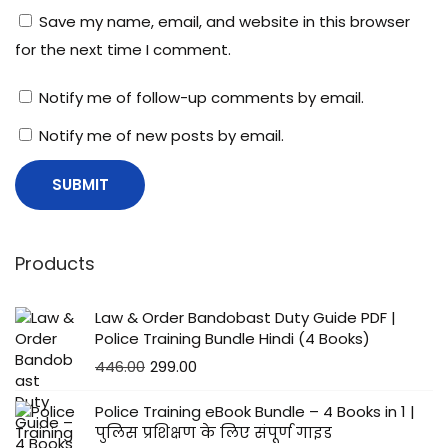
इ
Save my name, email, and website in this browser
फ
for the next time I comment.
ल
को
Notify me of follow-up comments by email.
भ
Notify me of new posts by email.
र
ना
,
सा
ई
Products
ट
ल
Law & Order Bandobast Duty Guide PDF |
गा
Police Training Bundle Hindi (4 Books)
ना
446.00
299.00
,
Police Training eBook Bundle – 4 Books in 1 |
मे
पुलिस प्रशिक्षण के लिए संपूर्ण गाइड