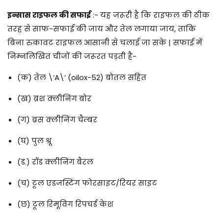
इन्सास राइफल की सफाई
:- यह जरूरी है कि राइफल की ठीक
तरह से साफ-सफाई की जाय और तेल लगाया जाय, ताकि
बिना रुकावट राइफल आसानी से चलाई जा सके | सफाई में
निम्नलिखित चीजों की जरूरत पड़ती है-
(क) तेल \’A\’ (oilox-52) बोतल सहित
(ख) ब्रश क्लीनिंग बोर
(ग) ब्रस क्लीनिंग चैम्बर
(घ) पुल श्रू
(ड.) रॉड क्लीनिंग बैरल
(च) टूल एडजस्टिंग फोरसाइट/रियर साइट
(छ) टूल रिमूविंग रिपचर्ड केश