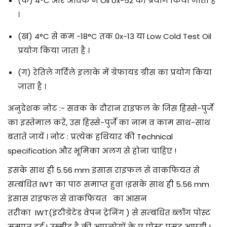
(क) 4°C और अधिक में Oil ox-52 का प्रयोग किया जाता है
।
(ख) 4°C से कम -18°C तक 0x-13 या Low Cold Test Oil
प्रयोग किया जाता है ।
(ग) रेतिले गर्दिले इलाके में ग्रेफायड ग्रीस का प्रयोग किया
जाता है ।
अनुदेशक नोट :- सवक के दौरान राइफल के जिस हिस्से-पुर्जे
का इस्तेमाल करें, उस हिस्से-पुर्जे का नाम व काम साथ-साथ
बताते जायें । नोट : प्रत्येक हथियार की Technical
specification और भूमिका अलग से होना चाहिए !
इसके साथ ही 5.56 mm इंसास राइफल से वाकफियत से
सम्बंधित IWT का पाठ समाप्त हुवा !
इसके साथ ही
5.56 mm
इंसास राइफल से वाकफियत
का आसन
तरीका
IWT(इंटीग्रेटेड वेपन ट्रेनिंग )
से सम्बंधित ब्लॉग पोस्ट
समाप्त हुई ! उम्मीद है की आपलोगों के ए पोस्ट पसंद आएगी
!