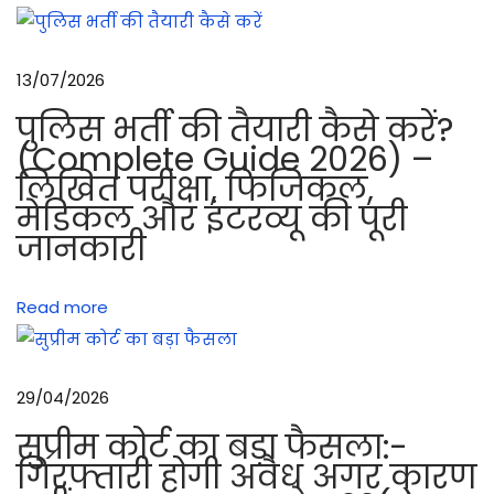
स
ए
ल
13/07/2026
आ
पुलिस भर्ती की तैयारी कैसे करें?
र
(Complete Guide 2026) –
रा
लिखित परीक्षा, फिजिकल,
इ
मेडिकल और इंटरव्यू की पूरी
फ
जानकारी
ल
के
Read more
मे
न
पा
29/04/2026
र्ट्स
औ
सुप्रीम कोर्ट का बड़ा फैसला:-
र
गिरफ्तारी होगी अवैध अगर कारण