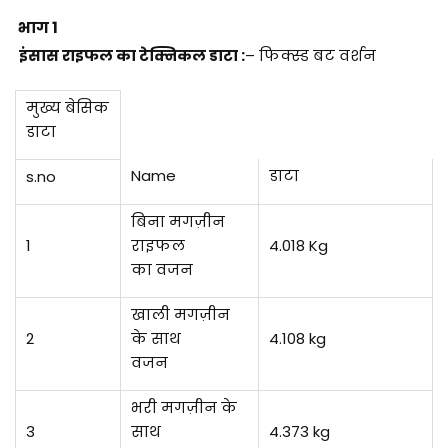
भाग 1
इंसास राइफल का टेक्निकल डाटा
:
– फिक्स्ड बट वर्शन
मुख्य बेसिक
डाटा
Name
डाटा
s.no
बिना मगज़ीन
1
राइफल
4.018 Kg
का वजन
खाली मगज़ीन
2
के साथ
4.108 kg
वजन
भरी मगज़ीन के
3
साथ
4.373 kg