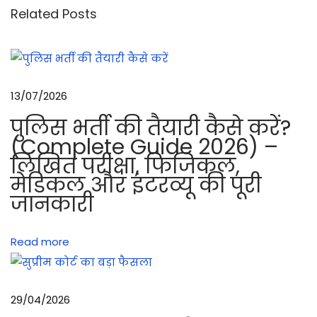
रा
Related Posts
इ
फ
ल
की
13/07/2026
चा
पुलिस भर्ती की तैयारी कैसे करें?
ल
(Complete Guide 2026) –
औ
लिखित परीक्षा, फिजिकल,
र
मेडिकल और इंटरव्यू की पूरी
प
जानकारी
ड़
ने
Read more
वा
ले
रो
29/04/2026
कें