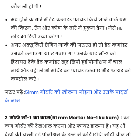
कौन सी होगी !
सब होने के बारे में डेट कमांडर फायर किये जाने वाले बम
की किस्म , रेंज और कोण के बारे में हुकुम देगा ! जैसे HE
लोड 40 डिग्री उच्चा कोण !
अगर अक्सुलिरी ऐमिंग मार्क की जरुरत हो तो डेट कमांडर
उसको लगाएगा या लगवाए गा ! उसके बाद नॉ-2 को
हिदायत देके डेट कमांडर खुद छिपी हुई पोजीशन में चाल
जाये और वही से ओ मोर्टर का फायर डलवाए और फायर को
कण्ट्रोल करे !
जरुर पढ़े :
51mm मोर्टार को खोलना जोड़ना और उसके पार्ट्स
के नाम
2. मोर्टर नॉ-1 का काम
(51 mm Mortar No-1 ka kam)
:
का
कम मोर्टर की देखभाल करना और फायर डालना है ! यह भी
देखो की चुन्नी हुई पोजीशन के रस्ते में कोई छोटी मोटी चीज तो