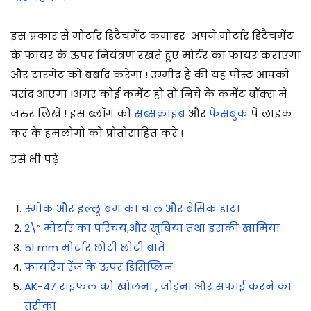
इस प्रकार से मोर्टार डिटैचमेंट कमांडर अपने मोर्टार डिटैचमेंट
के फायर के ऊपर नियंत्रण रखते हुए मोर्टर का फायर कराएगा
और टारगेट को बर्बाद करेगा ! उम्मीद है की यह पोस्ट आपको
पसंद आएगा !अगर कोई कमेंट हो तो निचे के कमेंट बॉक्स में
जरुर लिखे ! इस ब्लॉग को
सब्सक्राइब
और
फेसबुक
पे लाइक
कर के हमलोगों को प्रोतोसाहित करे !
इसे भी पढ़े :
स्मोक और इल्लू बम का चाल और बेसिक डाटा
2\” मोर्टार का परिचय,और खुबिया तथा इसकी खामिया
51 mm मोर्टार छोटी छोटी बाते
फायरिंग रेंज के ऊपर डिसिप्लिन
AK-47 राइफल को खोलना , जोड़ना और सफाई करने का
तरीका