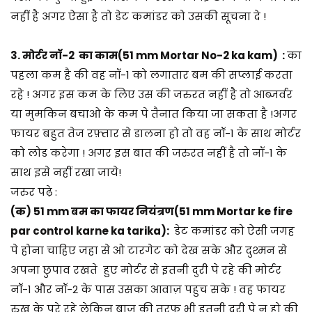
नहीं है अगर ऐसा है तो डेट कमांडर को उसकी सूचना दे !
3. मोर्टर नॉ-2 का काम
(51 mm Mortar No-2 ka kam)
:
का
पहला कम है की वह नॉ-1 को लगातार बम की सप्लाई करता
रहे ! अगर इस कम के लिए उस की जरुरत नहीं है तो आब्जर्वर
या मुमकिन बचाओ के कम पे तैनात किया जा सकता है !अगर
फायर बहुत तेज रफ़्तार से डालना हो तो वह नॉ-1 के साथ मोर्टर
को लोड करेगा ! अगर इस बात की जरुरत नहीं है तो नॉ-1 के
साथ इसे नहीं रखा जाये!
जरुर पढ़े :
(क) 51 mm बम का फायर नियंत्रण(51 mm Mortar ke fire
par control karne ka tarika):
डेट कमांडर को ऐसी जगह
पे होना चाहिए जहा से ओ टारगेट को देख सके और दुश्मन से
अपना छुपाव रखते हुए मोर्टर से इतनी दुरी पे रहे की मोर्टर
नॉ-1 और नॉ-2 के पास उसका आवाज़ पहुच सके ! वह फायर
रुख के परे रहे लेकिन बाजु की तरफ भी इतनी दुरी पे न हो की