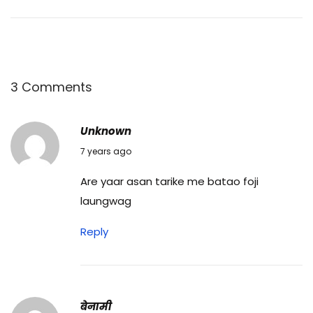
में
इ
स्ते
मा
ल
3 Comments
हो
ने
Unknown
वा
23/10/2019
7 years ago
ले
Are yaar asan tarike me batao foji
टें
laungwag
ट
औ
Reply
र
उ
न
के
बेनामी