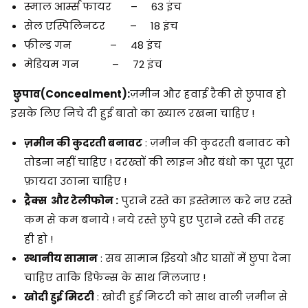
स्माल आर्म्स फायर – 63 इंच
सेल एस्पिलिनटर – 18 इंच
फील्ड गन – 48 इंच
मेडियम गन – 72 इंच
छुपाव(
Concealment
):
ज़मीन और हवाई रैकी से छुपाव हो
इसके लिए निचे दी हुई बातो का ख्याल रखना चाहिए !
ज़मीन की कुदरती बनावट
: ज़मीन की कुदरती बनावट को
तोडना नहीं चाहिए ! दरख्तों की लाइन और बंधो का पूरा पूरा
फ़ायदा उठाना चाहिए !
ट्रैक्स और टेलीफोन :
पुराने रस्ते का इस्तेमाल करे नए रस्ते
कम से कम बनाये ! नये रस्ते छुपे हुए पुराने रस्ते की तरह
ही हो !
स्थानीय सामान
: सब सामान झ्डियो और घासों में छुपा देना
चाहिए ताकि डिफेन्स के साथ मिलजाए !
खोदी हुई मिटटी
: खोदी हुई मिटटी को साथ वाली ज़मीन से