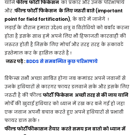
2
यानि
फील्ड
फोर्टी फिकेसन
का प्रकार और उनके परिभाषाये
0
और
.
फील्ड
फोर्टी फिकेसन
के लिए जरुरी बाते
(important
2
point for field fortification)
,
के बारे में जानेगे !
5
लड़ाई के दौरान हमारा उद्देश्य शत्रु व विरोधियो को बर्बाद करना
होता है इसके साथ हमे अपने लिए भी हिफाजती कारवाही की
जरुरत होती है जिसके लिए मोर्चा और तरह तरह के रूकावटे
इस्तेमाल कर के हासिल करते है !
जरुर पढ़े :
BDDS से समबन्धित कुछ परिभाषाये
डिफेन्स तभी अच्छा साबित होगा जब कमांडर अपने जवानों से
उनके हथियारों से कारगर फायर डलवाने सके और इसके लिए
जरुरी है की फील्ड
फोर्टी फिकेसन अच्छी तरह से की जाय यानि
मोर्चे की खुदाई हथियार को ध्यान में रख कर बने गई हो जहा
एक जवान अपनी बचाव करते हुए अपने हथियारों से प्रभावी
फायर डाल सके !
फील्ड फोर्टीफीकासन तैयार करते समय इन बातो को ध्यान में