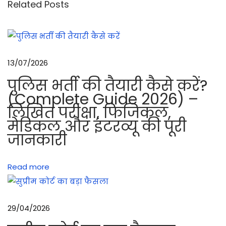
Related Posts
इं
ग्लि
श
–
13/07/2026
हिं
पुलिस भर्ती की तैयारी कैसे करें?
दी
(Complete Guide 2026) –
प
लिखित परीक्षा, फिजिकल,
रे
मेडिकल और इंटरव्यू की पूरी
ड
जानकारी
क
मां
Read more
ड
का
सं
29/04/2026
क
ल