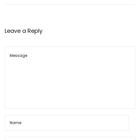
5
6
m
Leave a Reply
m
इं
सा
स
रा
इ
फ
ल
के
का
र्ट्रि
ज
के