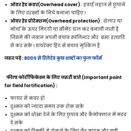
ओवर हेड कवर
(Overhead cover)
: हवाई जहाज से छुपाने
के लिए दरख्तों के निचे बनाना चाहिए !
ओवर हेड प्रोटेक्शन
(Overhead protection)
: शेल्टर या
मोर्चा के ऊपर मिटटी या सीमेंट डाल कर बनायीं जाती है
जिसमे की जवान अपनी बचाव स्पलिन्टर और ब्रस्ट इत्यादि
से कर सके ! डायरेक्ट हिट से बचाव मुश्किल है
जरुर पढ़े :
BDDS से रिलेटेड कुछ शब्दों का फुल फॉर्म
.
फील्ड फोर्टीफिकेस्न के लिए जरुरी बाते
(Important point
for field fortification)
:
फायर से कवर हो
दुश्मन को ज्यादा समय तक रोक सके
दुश्मन को धोखा देने के लिए छुपाव और कैमोफ्लाज में मदद
दे सके
दुश्मन को रिक्की से रोकने के लिए लैंड माइंस और बूबी