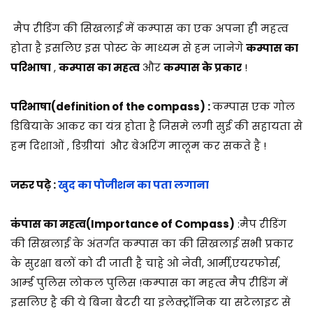
1
/
मैप रीडिंग की सिखलाई में कम्पास का एक अपना ही महत्व
0
होता है इसलिए इस पोस्ट के माध्यम से हम जानेगे
कम्पास का
7
परिभाषा
,
कम्पास का महत्व
और
कम्पास के प्रकार
!
/
2
परिभाषा(
definition of the compass)
:
कम्पास एक गोल
0
डिबियाके आकर का यंत्र होता है जिसमे लगी सुई की सहायता से
2
हम दिशाओं , डिग्रीयां और बेअरिंग मालूम कर सकते है !
5
जरुर पढ़े :
खुद का पोजीशन का पता लगाना
कंपास का महत्व
(Importance of Compass)
:मैप रीडिंग
की सिखलाई के अंतर्गत कम्पास का की सिखलाई सभी प्रकार
के सुरक्षा बलों को दी जाती है चाहे ओ नेवी, आर्मी,एयरफोर्स,
आर्म्ड पुलिस लोकल पुलिस !कम्पास का महत्व मैप रीडिंग में
इसलिए है की ये बिना बैटरी या इलेक्ट्रॉनिक या सटेलाइट से