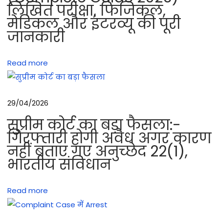
लिखित परीक्षा, फिजिकल,
n
मेडिकल और इंटरव्यू की पूरी
t
जानकारी
o
L
Read more
a
k
s
29/04/2026
h
a
सुप्रीम कोर्ट का बड़ा फैसला:-
d
गिरफ्तारी होगी अवैध अगर कारण
नहीं बताए गए अनुच्छेद 22(1),
w
भारतीय संविधान
e
e
p
Read more
स
र्वि