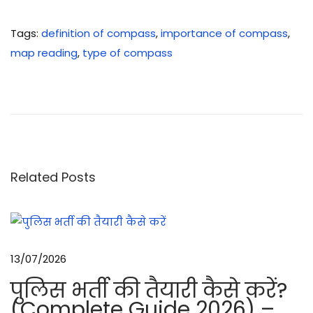
Tags
:
definition of compass
,
importance of compass
,
map reading
,
type of compass
S
u
m
m
e
r
Related Posts
V
a
c
a
13/07/2026
t
पुलिस भर्ती की तैयारी कैसे करें?
i
(Complete Guide 2026) –
o