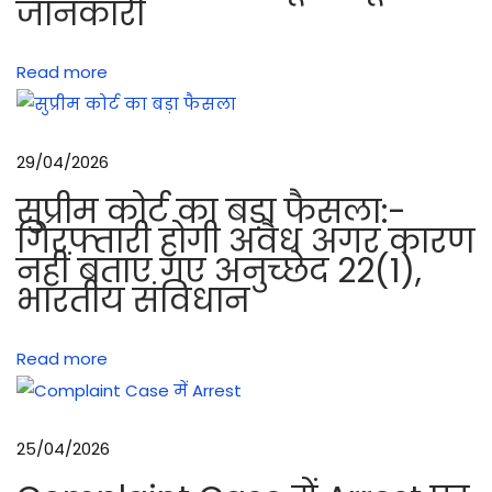
जानकारी
औ
र
Read more
र
ख
र
29/04/2026
खा
व
सुप्रीम कोर्ट का बड़ा फैसला:-
में
गिरफ्तारी होगी अवैध अगर कारण
नहीं बताए गए अनुच्छेद 22(1),
ध्या
भारतीय संविधान
न
में
र
Read more
ख
ने
वा
25/04/2026
ली