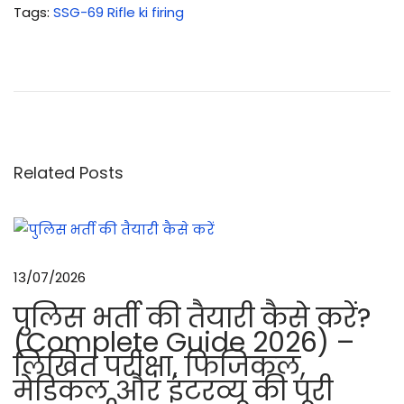
Tags
:
SSG-69 Rifle ki firing
S
S
G
-
6
9
Related Posts
रा
इ
फ
ल
13/07/2026
का
पुलिस भर्ती की तैयारी कैसे करें?
इ
(Complete Guide 2026) –
स्ते
लिखित परीक्षा, फिजिकल,
मा
मेडिकल और इंटरव्यू की पूरी
ल