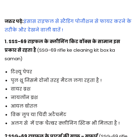
जरुर पढ़े:
इंसास राइफल से स्टैंडिंग पोजीशन से फायर करने के
तरीके और देखने वाली बातें !
1. SSS-69 राइफल के क्लीनिंग किट बॉक्स के सामान इस
प्रकार से रहता है
(SSG-69 rifle ke cleaning kit box ka
saman)
टिश्यू पेपर
पुल थ्रू जिसमे दोनों तरह मैटल लगा रहता है !
वायर ब्रश
नायलॉन ब्रश
आयल बोतल
विक लूप या चिंदी अटैचमेंट
अलग से में एक चैम्बर क्लीनिंग स्टिक भी मिलता है !
2 SSG-69 राइफल के पार्ट्स की साफ – सफाई
(SSG-69 rifle