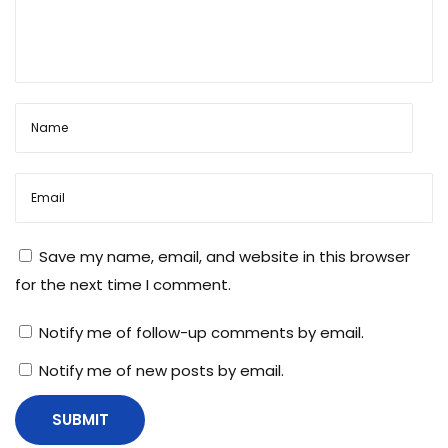
औ
र
खा
ली
क
र
ने
का
त
Save my name, email, and website in this browser
री
for the next time I comment.
का
Notify me of follow-up comments by email.
Notify me of new posts by email.