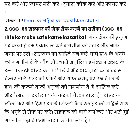
पर करे और फायर जरी करे ! दुबारा कॉक करे और फायर करे
!
जरुर पढ़े:
9mm कार्बाइन का टेक्नीकल डाटा -II
2. SSG-69 राइफल को मेक सेफ करने का तरीका (SSG-69
rifle ko make safe karne ka tarika)
: मेक सेफ की हुकुम
पर करवाई इस प्रकार से करे मगज़ीन को उतारे और साफ
जगह पर रखे ! राइफल को दाहिने टर्न करे, बाये हाथ के अंगूठे
को मगज़ीन वे के नीच और चारो अंगुलिया इजेक्शन स्लॉट के
रस्ते पर रखे! बोल्ट को पीछे खिचे और बाये हाथ की मदद से
चैम्बर वाले राउंड को पकडे और साफ जगह पर रख दे ! बाये
हाथ की कलमे वाली अंगुली को मगज़ीन वे में दाखिल करे
औरचैम्बर में टटोले ! यकीं करेकी चैम्बर खली है ! बोल्ट को
लॉक करे और ट्रिगर दबाये ! सेफ्टी कैच स्लाइड को दाहिने साथ
के अंगूठे से सेफ पर करे! राइफल को बाये टर्न करे और भरी हुई
मगज़ीन चढ़ा दे ! अभी राइफल मेक सेफ है !