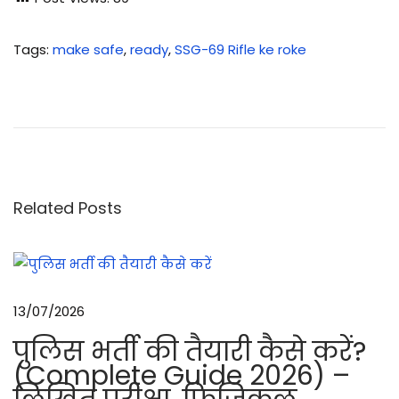
Tags
:
make safe
,
ready
,
SSG-69 Rifle ke roke
S
S
G
-
6
9
Related Posts
रा
इ
फ
ल
13/07/2026
को
पुलिस भर्ती की तैयारी कैसे करें?
भ
(Complete Guide 2026) –
र
ना