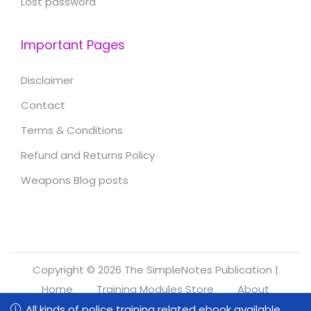
Lost password
Important Pages
Disclaimer
Contact
Terms & Conditions
Refund and Returns Policy
Weapons Blog posts
Copyright © 2026
The SimpleNotes Publication
|
Home
Training Modules Store
About
Refund and Returns Policy
All kinds of police training related ebook available.
All kinds of police training related ebook available.