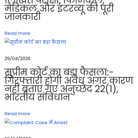
लिखित परीक्षा, फिजिकल,
मेडिकल और इंटरव्यू की पूरी
औ
जानकारी
र
खा
Read more
ली
क
र
29/04/2026
ने
का
सुप्रीम कोर्ट का बड़ा फैसला:-
त
गिरफ्तारी होगी अवैध अगर कारण
नहीं बताए गए अनुच्छेद 22(1),
री
भारतीय संविधान
का
7
.
Read more
6
2
m