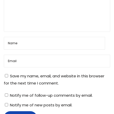
ई
के
स
म
य
ध्या
न
में
र
ख
Save my name, email, and website in this browser
ने
for the next time I comment.
वा
ली
Notify me of follow-up comments by email.
बा
Notify me of new posts by email.
ते