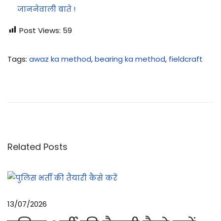
जाननेवाली बाते !
Post Views:
59
Tags
:
awaz ka method
,
bearing ka method
,
fieldcraft
स्टा
किं
ग
क्या
है
?
Related Posts
औ
र
स्टा
किं
13/07/2026
ग