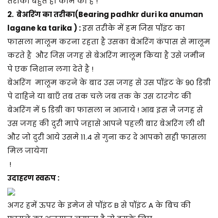
तरीका बहुत ही काम का है !
2. बेअरिंग का तरीका(Bearing padhkr duri ka anuman
lagane ka tarika ) :
इस तरीके में हम जिस पॉइंट का
फासला मालूम करना रहता है उसका बेअरिंग कंपास से मालूम
करते है और जिस जगह से बेअरिंग मालूम किया है उसे जमीन
पे एक निशान लगा देते है !
बेअरिंग मालूम करने के बाद उस जगह से उस पॉइंट के 90 डिग्री
पे दाहिने या बाएँ तब तक चले जब तक के उस टारगेट की
बेअरिंग में 5 डिग्री का फासला न आजाये ! आब इस नै जगह से
उस जगह की दुरी मापे जहासे आपने पहली बार बेअरिंग ली थी
और जो दुरी आये उसमे 11.4 से गुना कर दे आपको सही फासला
मिल जायेगा
!
उदाहरण स्वरुप :
अगर हमें ऊपर के इमेज से पॉइंट B से पॉइंट A के बिच की