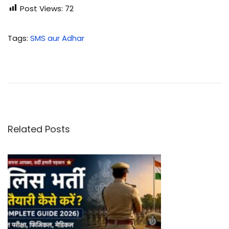
Post Views:
72
Tags
:
SMS aur Adhar
फी
ल्ड
फो
र्टी
फी
के
Related Posts
स
न
में
इ
स्ते
मा
ल