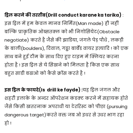
ड्रिल करने की तरतीब(Drill conduct karane ka tarika)
:
इस ड्रिल में हम केवल मानव निर्मित(Man made) ही नहीं
बल्कि प्राकृतिक ओब्सतक्ल को भी निगोसियेट(Obstacle
negotiate) करते है जैसे की झाडिया, जंगले पेड़ पौधे , लकड़ी
के बाली(boulders), दिवाल, गढ्ढा बार्बेड वायर इत्यादि ! को एक
साथ बने हुई टीम के साथ दिए हुए टाइम में क्लियर करना
होता है ! इस ड्रिल से ये सिखने को मिलता है किस एक साथ
बहुत साडी बढाओ को कैसे क्रॉस करते है !
इस ड्रिल के फायदे(Is drill ke fayde) :
यह ड्रिल जंगल और
शहरी इलाके के अन्दर ऑपरेशन कंडक्ट करने में सहायक होते
जैसे किसी खतरनाक अपराधी या टेररिस्ट को पीछा (pursuing
dangerous target)करते वक्त जब ओ इधर से उधर भाग रहा
हो !