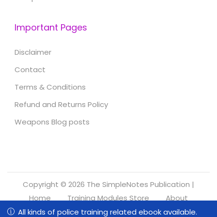
Important Pages
Disclaimer
Contact
Terms & Conditions
Refund and Returns Policy
Weapons Blog posts
Copyright © 2026
The SimpleNotes Publication
|
Home
Training Modules Store
About
Refund and Returns Policy
All kinds of police training related ebook available.
All kinds of police training related ebook available.
0
0