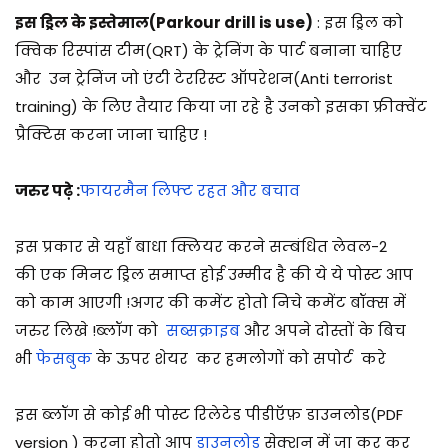
इस ड्रिल के इस्तेमाल(Parkour drill is use)
: इस ड्रिल को
क्विक रिस्पांस टीम(QRT) के ट्रेनिंग के पार्ट बनाना चाहिए
और उन ट्रेनिंज जो एंटी टेररिस्ट ऑपरेशन(Anti terrorist
training) के लिए तैयार किया जा रहे है उनको इसका फ्रीक्वेंट
प्रैक्टिस करना जाना चाहिए !
जरुर पढ़े :
फायरमैन लिफ्ट रहत और बचाव
इस प्रकार से यहाँ बाधा क्लियर करने सम्बंधित लेवल-2
की एक मिनट ड्रिल समाप्त होई उम्मीद है की ये ये पोस्ट आप
को काम आएगी !अगर की कमेंट होतो निचे कमेंट बॉक्स में
जरुर लिखे !
ब्लॉग को
सब्सक्राइब
और अपने दोस्तों के बिच
भी
फेसबुक
के ऊपर शेयर कर हमलोगों को सपोर्ट करे
इस ब्लॉग से कोई भी पोस्ट रिलेटेड पीडीऍफ़ डाउनलोड(PDF
version ) करना होतो आप
डाउनलोड
सेक्शन में जा कर कर