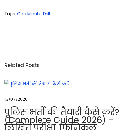
Tags
:
One Minute Drill
स्मो
क
औ
र
इ
ल्लू
Related Posts
ब
म
का
चा
13/07/2026
ल
पुलिस भर्ती की तैयारी कैसे करें?
औ
(Complete Guide 2026) –
र
लिखित परीक्षा, फिजिकल,
बे