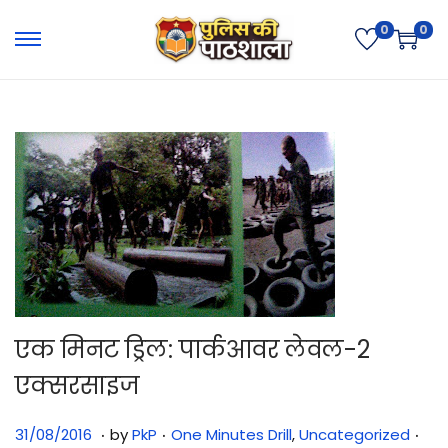
0
0
एक मिनट ड्रिल: पार्कआवर लेवल-2
एक्सरसाइज
.
.
.
Posted on
Posted in
3
31/08/2016
by
PkP
One Minutes Drill
,
Uncategorized