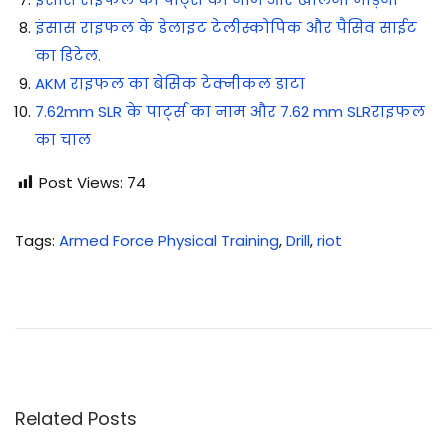
इंसास राइफल के डेलाइट टेलीस्कोपिक और पैसिव साईट
का डिटेल.
AKM राइफल का बेसिक टेक्नीकल डाटा
7.62mm SLR के पार्ट्स का नाम और 7.62 mm SLRराइफल
का चाल
Post Views:
74
Tags
:
Armed Force Physical Training
,
Drill
,
riot
स
र्वि
स
प्रो
टे
क्ट
Related Posts
र