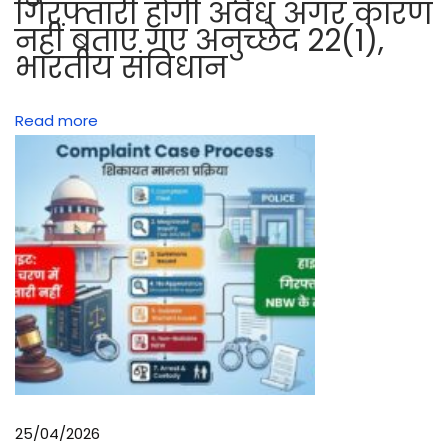
गिरफ्तारी होगी अवैध अगर कारण
ख
नहीं बताए गए अनुच्छेद 22(1),
ने
भारतीय संविधान
वा
ली
Read more
बा
ते
!
.
25/04/2026