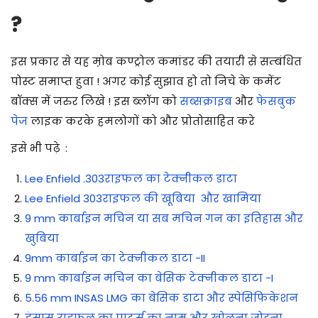
?
इस प्रकार से यह म़ोब कण्ट्रोल कमांडर की तयारी से सम्बंधित
पोस्ट समाप्त हुवा !
अगर कोई सुझाव हो तो निचे के कमेंट
बॉक्स में जरुर लिखे ! इस ब्लॉग को
सब्सक्राइब
और
फेसबुक
पेज
लाइक करके हमलोगों को और प्रोतोसाहित करे
इसे भी पढ़े :
Lee Enfield .303राइफल का टेक्नीकल डाटा
Lee Enfield 303राइफल की खूबिया और खामिया
9 mm कार्बाइन मचिन या सब मचिन गन का इतिहास और
खुबिया
9mm कार्बाइन का टेक्नीकल डाटा -II
9 mm कार्बाइन मचिन का बेसिक टेक्नीकल डाटा -I
5.56 mm INSAS LMG का बेसिक डाटा और स्पेसिफिकेशन
इंसास राइफल का पार्ट्स का नाम और खोलना जोड़ना