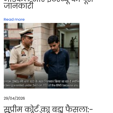
जानकारी
के
दौ
रा
Read more
न
ला
ठी
म
र
ते
स
म
य
ध्या
न
29/04/2026
में
सुप्रीम कोर्ट का बड़ा फैसला:-
र