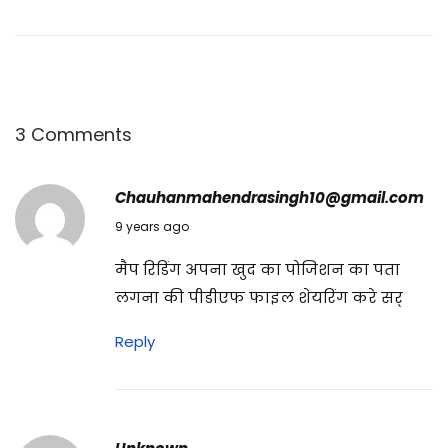
रा
म
से
इ
स
3 Comments
में
दे
Chauhanmahendrasingh10@gmail.com
ख
17/05/2017
9 years ago
ने
मैप रिडिंग अपना खुद का पोजिशन का पता
वा
लगना की पीडीएफ फाइल शेयरिंग करे सर्
ली
बा
Reply
ते
!