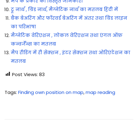
मैप के प्रकार की विस्तृत जानकारी
ट्रू नार्थ , ग्रिड नार्थ, मैग्नेटिक नार्थ का मतलब हिंदी में
बैक बेअरिंग और फॉरवर्ड बेअरिंग में अंतर तथा ग्रिड लाइन
का परिभाषा
मैग्नेटिक वेरिएशन , लोकल वेरिएशन तथा एंगल ऑफ़
कन्वर्जेन्स का मतलब
मैप रीडिंग में री सेक्शन , इंटर सेक्शन तथा ओरिएंटेशन का
मतलब
Post Views:
83
Tags
:
Finding own position on map
,
map reading
से
क्श
न
फा
र्मे