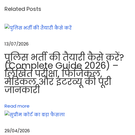
श
Related Posts
न
एं
ड
प्ला
13/07/2026
टू
पुलिस भर्ती की तैयारी कैसे करें?
न
(Complete Guide 2026) –
फा
लिखित परीक्षा, फिजिकल,
र्मे
मेडिकल और इंटरव्यू की पूरी
श
जानकारी
न
के
Read more
फा
य
दे
29/04/2026
औ