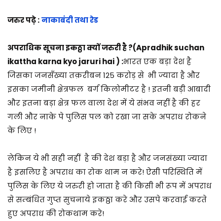
2
5
जरुर पढ़े :
नाकाबंदी तथा रेड
अपराधिक सूचना इकठ्ठा क्यों जरुरी है ?(Apradhik suchan
ikattha karna kyo jaruri hai ) :
भारत एक बड़ा देश है
जिसका जनसँख्या तक़रीबन 125 करोड़ से
भी ज्यादा है और
इसका जमीनी क्षेत्रफल बर्ग किलोमीटर है ! इतनी बड़ी आबादी
और इतना बड़ा क्षेत्र फल वाला देश में ये संभव नहीं है की हर
गली और नाके पे पुलिस पल को रखा जा सके अपराध रोकने
के लिए !
लेकिन ये भी सही नहीं है की देश बड़ा है और जनसंख्या ज्यादा
है इसलिए है अपराध का रोक थाम न करे! ऐसी परिस्थिति में
पुलिस के लिए ये जरुरी हो जाता है की किसी भी रूप में अपराध
से सम्बंधित गुप्त सुचनाये इकठ्ठा करे और उसपे करवाई करते
हुए अपराध की रोकथाम करे!