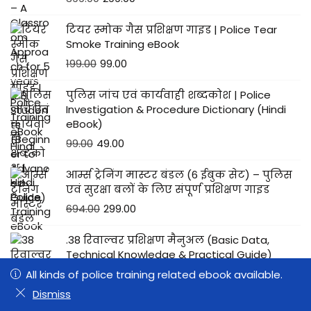
टियर स्मोक गैस प्रशिक्षण गाइड | Police Tear
Smoke Training eBook
199.00
99.00
पुलिस जांच एवं कार्यवाही शब्दकोश | Police
Investigation & Procedure Dictionary (Hindi
eBook)
99.00
49.00
आर्म्स ट्रेनिंग मास्टर बंडल (6 ईबुक सेट) – पुलिस
एवं सुरक्षा बलों के लिए संपूर्ण प्रशिक्षण गाइड
694.00
299.00
.38 रिवाल्वर प्रशिक्षण मैनुअल (Basic Data,
Technical Knowledge & Practical Guide)
199.00
99.00
All kinds of police training related ebook available.
All kinds of police training related ebook available.
0
0
Dismiss
Dismiss
Shop
Wishlist
Search
Cart
Excalibur Rifle Basic Manual (Hindi-English) –