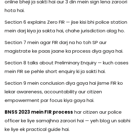
online bheji ja sakti hai aur 3 din mein sign lena zaroori
hota hai.
Section 6 explains Zero FIR — jise kisi bhi police station
mein darj kiya ja sakta hai, chahe jurisdiction alag ho.
Section 7 mein agar FIR darj na ho toh SP aur
magistrate ke paas jaane ka process diya gaya hai.
Section 8 talks about Preliminary Enquiry — kuch cases
mein FIR se pehle short enquiry ki ja sakti hai.
Section 9 mein conclusion diya gaya hai jisme FIR ko
lekar awareness, accountability aur citizen
empowerment par focus kiya gaya hai.
BNSS 2023 mein FIR process
har citizen aur police
officer ke liye samajhna zaroori hai — yeh blog un sabhi
ke liye ek practical guide hai.