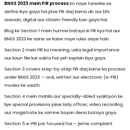
BNSS 2023 mein FIR process
ko naye tareeke se
define kiya gaya hai jisse FIR darj karna ab aur bhi
aasaan, digital aur citizen-friendly ban gaya hai.
Blog ke Section 1 mein humne bataya ki FIR kya hai aur
BNSS 2023 ke aane se kaise naye rules aaye hain.
Section 2 mein FIR ka meaning, uska legal importance
aur kaun file kar sakta hai yeh explain kiya gaya.
Section 3 covers step-by-step FIR darj karne ka process
under BNSS 2023 — oral, written aur electronic (e-FIR)
modes ke saath.
Section 4 mein mahila aur specially-abled vyaktiyon ke
liye special provisions jaise lady officer, video recording
aur magistrate ke samne bayan dena bataya gaya.
Section 5 e-FIR par focused hai — jisme complaint