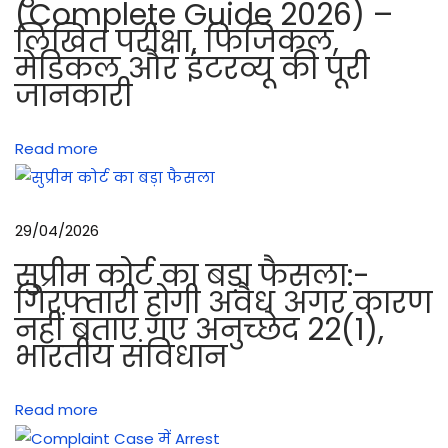
(Complete Guide 2026) –
स
लिखित परीक्षा, फिजिकल,
क
मेडिकल और इंटरव्यू की पूरी
र्मी
जानकारी
को
आ
Read more
ने
चा
हि
29/04/2026
ए
B
सुप्रीम कोर्ट का बड़ा फैसला:-
N
गिरफ्तारी होगी अवैध अगर कारण
नहीं बताए गए अनुच्छेद 22(1),
S
भारतीय संविधान
S
2
0
Read more
2