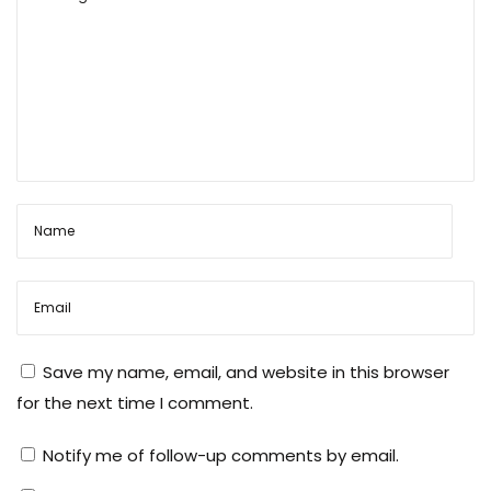
कॉ
र्डिं
ग
प्र
क्रि
या
|
पु
लि
स
क
र्मी
Save my name, email, and website in this browser
औ
for the next time I comment.
र
जां
Notify me of follow-up comments by email.
च