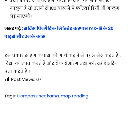
इसी प्रकार से अगर हमें किसी निशान की बैक बेअरिंग
मालूम है तो उसमे से 180 घाटाने पे फॉरवर्ड डिग्री भी मालूम
पड़ जाएगी !
जरुर पढ़े :
सर्विस प्रिज्मैटिक लिक्विड कम्पास mk-iii के 20
पार्ट्स और उनके काम
इस प्रकार से हम कंपास को मार्च करने से पहले सेट करते है ,
दिशा को ज्ञात करते है और बैक बेअरिंग तथा फॉरवर्ड बेअरिंग
पता करते है !
Post Views:
67
Tags
:
Compass set karna
,
map reading
9
m
m
पि