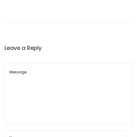
ए
क
मै
प
की
Leave a Reply
वि
श्व
स
नी
य
ता
औ
र
क
मि
या