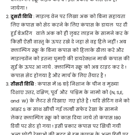
जायेगा !
दूसरी विधि
: माइल्ड वेन पर लिखा अंक को बिना सहायता
लिए कंपास को सेट करने के लिए कंपास के डायल पर दी
हुई बेअरिंग वाले अंक को ही लुबर लाइन के सामने कर के
किसी ऐसी वास्तु के ऊपर रखे दे जहा से वह हिले नहीं ! अब
क्लाम्पिंग स्क्रू के बिना कंपास को हिलाके ढीला करे और
माइल्डवेंन को इतना घुमाएँ की डायरेक्शन मार्क कंपास की
सुई के ऊपर आ जाये . क्लाम्पिंग स्क्रू को अब टाइट कर दे !
कंपास सेट होगया है और मार्च के लिए तैयार है !
तीसरी विधि
: कंपास में 16 बड़े निशान के चीन व मुख्या
दिशाए उत्तर, दक्षिण, पूर्व और पश्चिम के नामो को (N, S,E,
and W) के लैटर से दिखाए गए होते है ! यदि सेटिंग वने को
आक्षर S क साथ खीची गई लम्बी सफेद रेखा के सामने
लेकर क्लाम्पिंग स्क्रू को कास दिया जाये तो कंपास 180
डिग्री पर सेट हो गया ! इसी प्रकार कंपास पर खिची गयी
अन्य छोटी रेखाओं की मदद से हम कंपास के अन्य डिग्री पर