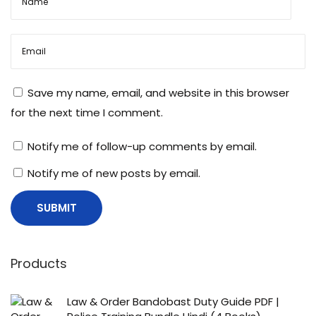
कि
न
कि
न
Save my name, email, and website in this browser
बा
for the next time I comment.
ते
पे
Notify me of follow-up comments by email.
नि
Notify me of new posts by email.
र्भ
र
क
र
ती
Products
है
?
Law & Order Bandobast Duty Guide PDF |