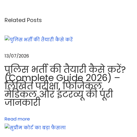
स्तौ
ल
Related Posts
में
प
ड़
ने
13/07/2026
वा
पुलिस भर्ती की तैयारी कैसे करें?
ले
(Complete Guide 2026) –
रो
लिखित परीक्षा, फिजिकल,
के
मेडिकल और इंटरव्यू की पूरी
औ
जानकारी
र
उ
Read more
से
दू
र