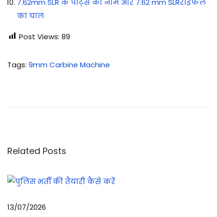
7.62mm SLR के पार्ट्स का नाम और 7.62 mm SLRराइफल
का चाल
Post Views:
89
Tags
:
9mm Carbine Machine
9
m
m
का
र्म
बा
Related Posts
इ
न
म
शी
13/07/2026
न