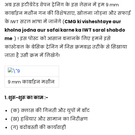
/
अब इस इंटीग्रेटेड वेपन ट्रेनिंग के इस लेसन में हम 9 mm
2
कार्बाइन मशीन गन की विशेषताए, खोलना जोड़ना और सफाई
0
के IWT सरल भाषा में जानेगे (
CMG ki visheshtaye aur
2
kholna jodna aur safai karne ka IWT saral shabdo
5
me
) ! इस पोस्ट को आसान बनानके लिए हमने इसे
कांस्टेबल के बेसिक ट्रेनिंग में जिस क्रमबद्ध तरीके से सिखाया
जाता है उसी क्रम में लिखेगे!
9 mm कार्बाइन मशीन
1. शुरू-शुरू का काम :-
(क) क्लास की गिनती और युपों में बाँट
(ख) हथियार और सामान का निरीक्षण
(ग) बंदोबस्ती की कार्यवाही