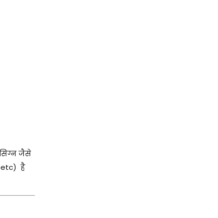
िग्न जैसे
etc) है