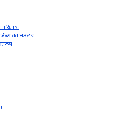
ा परिभाषा
र्जेन्स का मतलब
ा मतलब
 !