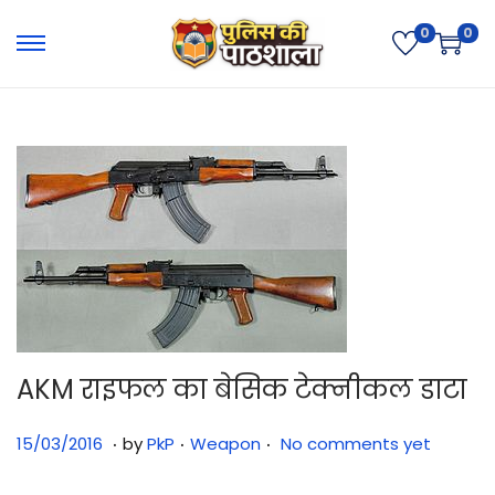
0
0
AKM राइफल का बेसिक टेक्नीकल डाटा
.
.
.
Posted on
Posted in
3
15/03/2016
by
PkP
Weapon
No comments yet
1