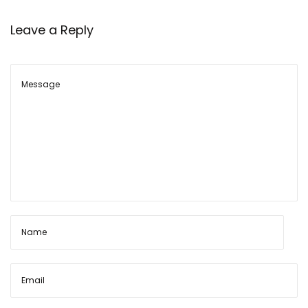
2
Leave a Reply
m
m
S
L
R
रा
इ
फ
ल
का
चा
ल