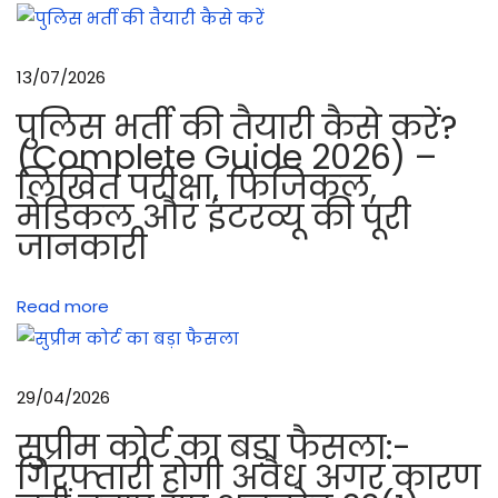
उ
स
13/07/2026
का
पुलिस भर्ती की तैयारी कैसे करें?
म
(Complete Guide 2026) –
त
लिखित परीक्षा, फिजिकल,
ल
मेडिकल और इंटरव्यू की पूरी
ब
जानकारी
हिं
दी
Read more
में
-
I
29/04/2026
7
.
सुप्रीम कोर्ट का बड़ा फैसला:-
6
गिरफ्तारी होगी अवैध अगर कारण
2