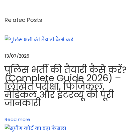
m
m
Related Posts
S
L
R
के
13/07/2026
पा
पुलिस भर्ती की तैयारी कैसे करें?
र्ट्स
(Complete Guide 2026) –
का
लिखित परीक्षा, फिजिकल,
ना
मेडिकल और इंटरव्यू की पूरी
म
जानकारी
औ
र
Read more
7
.
6