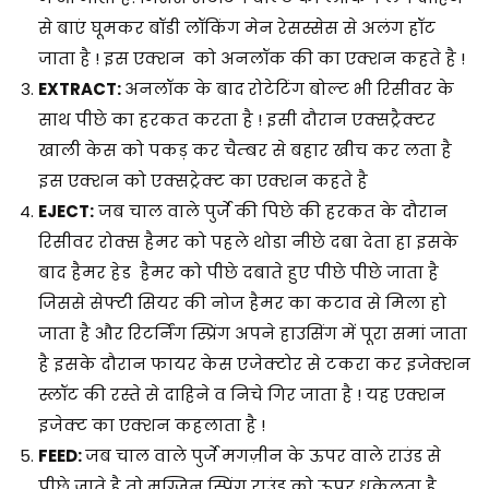
से बाएं घूमकर बॉडी लॉकिंग मेन रेसस्सेस से अलंग हॉट
जाता है ! इस एक्शन को अनलॉक की का एक्शन कहते है !
EXTRACT:
अनलॉक के बाद
रोटेटिंग बोल्ट भी रिसीवर के
साथ पीछे का हरकत करता है ! इसी दौरान एक्सट्रैक्टर
खाली केस को पकड़ कर चैम्बर से बहार खीच कर लता है
इस एक्शन को एक्सट्रेक्ट का एक्शन कहते है
EJECT:
जब चाल वाले पुर्जे की पिछे की हरकत के दौरान
रिसीवर रोक्स हैमर को पहले थोडा नीछे दबा देता हा इसके
बाद हैमर हेड हैमर को पीछे दबाते हुए पीछे पीछे जाता है
जिससे सेफ्टी सियर की नोज हैमर का कटाव से मिला हो
जाता है और रिटर्निंग स्प्रिंग अपने हाउसिंग में पूरा समां जाता
है इसके दौरान फायर केस एजेक्टोर से टकरा कर इजेक्शन
स्लॉट की रस्ते से दाहिने व निचे गिर जाता है ! यह एक्शन
इजेक्ट का एक्शन कहलाता है !
FEED:
जब चाल वाले पुर्जे मगज़ीन के ऊपर वाले राउंड से
पीछे जाते है तो मग्जिन स्प्रिंग राउंड को ऊपर धकेलता है