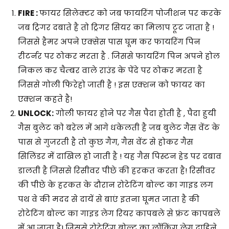
FIRE :
फायर सिलेक्टर को जब फायरिंग पोजीशन पर करके
जब ट्रिगर दबाते है तो ट्रिगर सियर का मिलाप टूट जाता है !
जिससे हैमर अपने एक्सेस पास घूम कर फायरिंग पिन
रीटर्नर पर ठोकर मरता है . जिससे फायरिंग पिन अपने होल
निकल कर चैम्बर वाले राउंड के पेंदे पर ठोकर मरता है
जिससे गोली फिरेहो जाती है ! इस एक्शन को फायर का
एक्शन कहते है!
UNLOCK:
गोली फायर होने पर गैस पैदा होती है , पैदा हुयी
गैस बुलेट को बरेल में आगे धकेलती है जब बुलेट गैस वेंट के
पास से गुजरती है तो कुछ गैग, गैस वेंट से होकर गैस
सिलिंडर में दाखिल हो जाती है ! यह गैस पिस्टन हेड पर दबाव
डालती है जिससे रिसीवर पीछे की हरकत करता है! रिसीवर
की पीछे के हरकत के दौरान रोटेटिंग बोल्ट का गाइड लग
पथ वे की मदद से दायें से बाएं इतना घूमत जाता है की
रोटेटिंग बोल्ट का गाइड लेग रियर कापबले से फ्रंट कापबले
में आ जाता है! जिससे रोटेटिंग बोल्ट का लॉकिंग लेग दाहिने