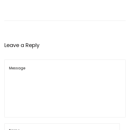
ती
टा
र
गे
ट
Leave a Reply
प
र
पॉ
इं
ट
ऑ
फ़
ए
म
से
ट