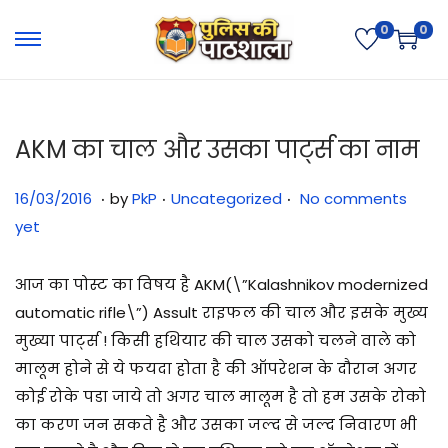
0
0
AKM का चाल और उसका पार्ट्स का नाम
.
.
.
Posted on
Posted in
3
16/03/2016
by
PkP
Uncategorized
No comments
1
yet
/
0
आज का पोस्ट का विषय है AKM(
\”Kalashnikov modernized
7
automatic rifle\”)
Assult राइफल की चाल और इसके मुख्य
/
मुख्या पार्ट्स ! किसी हथियार की चाल उसको चलने वाले को
2
मालूम होने से ये फयदा होता है की ऑपरेशन के दौरान अगर
0
कोई रोके पडा जाये तो अगर चाल मालूम है तो हम उसके रोको
2
का करण जन सकते है और उसका जल्द से जल्द निवारण भी