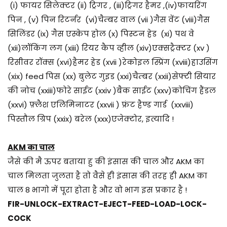
(i) फायर सिलेक्टर (ii) ट्रिगर , (iii)ट्रिगर हैमर ,(iv)फायरिंग
पिन , (v) पिन रिटर्नर (vi)चैम्बर वाल (vii )गैस वेंट (viii)गैस
सिलिंडर (ix) गैस एस्केप होल (x) पिस्टन हेड (xi) पथ वे
(xii)लॉकिंग लग (xiii) रियर कैप व्हील (xiv)एक्सट्रैक्टर (xv )
रिसीवर रॉक्स (xvi)हैमर हेड (xvii )रेकोइल स्प्रिंग (xviii)हाउसिंग
(xix) feed पिस (xx) बुलेट गुइड (xxi)चैम्बर (xxii)सेफ्टी सियार
की नोच (xxiii)फोरे साईट (xxiv )बैक साईट (xxv)कोचिंग हैंडल
(xxvi) फ़्लैश एलिमिनाटर (xxvii ) फ्रंट हैण्ड गार्ड (xxviii)
पिस्तौल ग्रिप (xxix) बरेल (xxx)एजेक्टोर, इत्यादि !
AKM का चाल
जैसे की मै ऊपर बताया हु की इंसास की चाल और AKM का
चाल मिलता जुलता है तो वैसे ही इंसास की तरह ही AKM का
चाल 8 भागो में पूरा होता है और वो भाग इस प्रकार है !
FIR-UNLOCK-EXTRACT-EJECT-FEED-LOAD-LOCK-
COCK