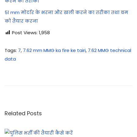
करने का तरीका
51 mm मोर्टार के भरना और खली करने का तरीका तथा बम
को तैयार करना
Post Views:
1,958
Tags
:
7
,
7.62 mm MMG ka fire ke tairi
,
7.62 MMG technical
data
आ
धा
र
का
र्ड
को
Related Posts
पा
न
का