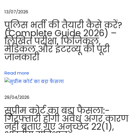
र्ड
13/07/2026
से
पुलिस भर्ती की तैयारी कैसे करें?
कै
(Complete Guide 2026) –
से
लिखित परीक्षा, फिजिकल,
लिं
मेडिकल और इंटरव्यू की पूरी
क
जानकारी
क
रे
Read more
?
7
.
29/04/2026
6
2
सुप्रीम कोर्ट का बड़ा फैसला:-
m
गिरफ्तारी होगी अवैध अगर कारण
नहीं बताए गए अनुच्छेद 22(1),
m
M