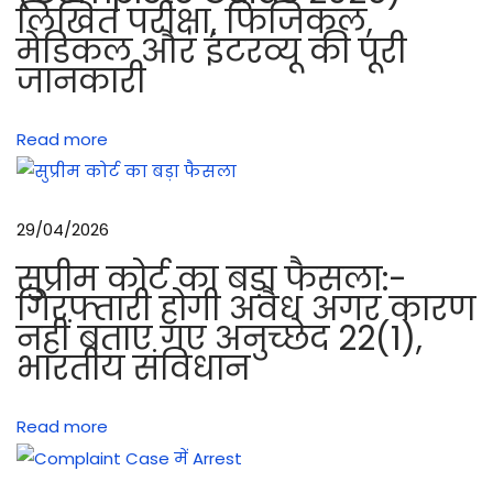
लिखित परीक्षा, फिजिकल,
औ
मेडिकल और इंटरव्यू की पूरी
र
जानकारी
जो
ड़
Read more
ने
का
त
29/04/2026
री
का
सुप्रीम कोर्ट का बड़ा फैसला:-
7
गिरफ्तारी होगी अवैध अगर कारण
नहीं बताए गए अनुच्छेद 22(1),
.
भारतीय संविधान
6
2
m
Read more
m
M