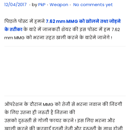
.
.
.
Posted on
Posted in
3
12/04/2017
by
PkP
Weapon
No comments yet
1
/
पिछले पोस्ट में हमने
7.62 mm MMG को खोलने तथा जोड़ने
0
के तरीका
के बारे में जानकरी शेयर की इस पोस्ट में हम 7.62
7
mm MMG को भरना तहत खली करने के बारेमे जानेगे !
/
2
0
2
5
ऑपरेशन के दौरान MMG को तेजी से भरना जवान की जिंदगी
के लिए उतना ही जरुरी है जितना की
उसको दुरुस्ती से गोली फायर करने ! इस लिए भरना और
खाली करने की करवाई इतनी तेजी और दुरुस्ती
के साथ होनी