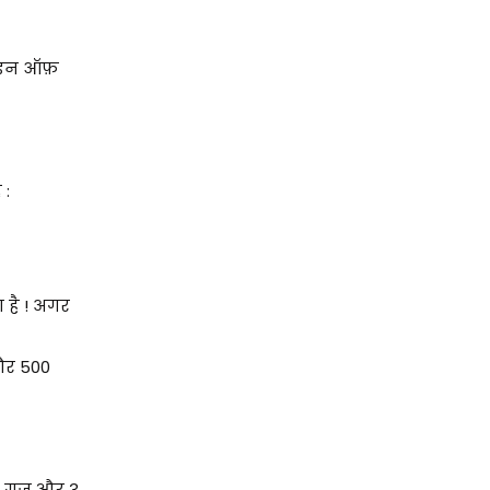
 लाइन ऑफ़
 :
 है ! अगर
 और 500
0 गज और 3