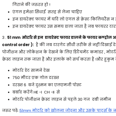
गिराने की जरुरत हो !
एंगल हमेशा सिधाई सतह से लेना चाहिए
इन डायरेक्ट फायर में यदि लो एंगल से क्रेस्ट किलियरैंस न
इन डायरेक्ट फायर उस समय डाला जाता है जब फायरर टारगे
3 .
51 mm मोर्टार से इन डायरेक्ट फायर डालने के फायर कण्ट्रोल आ
control order ):
है की जब टारगेट सीधी तरीके से नहीं दिखाई 
पोजीशन और लोकेशन के देखने के लिए डिटैचमेंट कमांडर , मोर्
क्रेस्ट लाइन तक जाता है और इलाके को सर्च करता है !और हुकुम दे
मोर्टार डेट सामने देख
750 मीटर एक गोल दरख्त
दरख्त 6 बजे दुश्मन का एलएमजी पोस्ट
बर्बाद करेंगे HE -I CH -II से
मोर्टार पोजीशन क्रेस्ट लाइन से पहले 30 गज दबी ज़मीन
जरुर पढ़े :
51mm मोर्टार को खोलना जोड़ना और उसके पार्ट्स के 