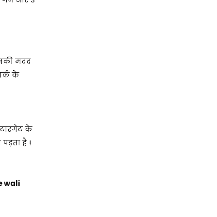
 उनकी मदद
र्क के
टारगेट के
पड़ता है !
 wali