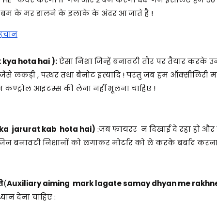
री बम के मर डालने के इलाके के अंदर आ जाते है !
पहचान
k kya hota hai ):
ऐसा निशा जिन्हें बनावटी तौर पर तैयार करके
 !जैसे लकड़ी , पत्थर तथा बैनोट इत्यादि ! परंतु जब हम ऑक्सीलिरी मा
 कण्ट्रोल आइटम्स की लेना नहीं भूलना चाहिए !
ka jarurat kab hota hai)
:जब फायरर न दिखाई दे रहा हो और 
न बनावटी निशानों को लगाकर मोर्टार को ले करके बर्बाद करना 
े
(
Auxiliary aiming mark lagate samay dhyan me rakhne
यान देना चाहिए :