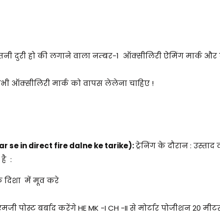
इतनी दुरी हो की लगाने वाला नम्बर-1 ऑक्सीलिरी ऐमिंग मार्क और
ी ऑक्सीलिरी मार्क को वापस लेलेना चाहिए !
ar se in direct fire dalne ke tarike):
ट्रेनिंग के दौरान : उस्ता
है :
दिशा में मूव करे
ी पोस्ट बर्बाद करेंगे HE MK -I CH -II से मोर्टार पोजीशन 20 मीट