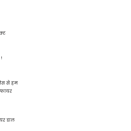
क्ट
!
जिस से हम
े फायर
ायर डाल