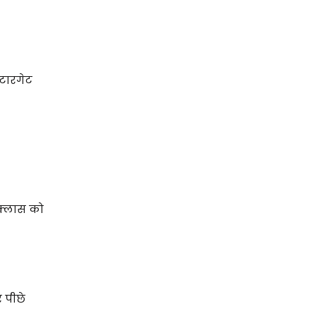
 टारगेट
द क्लास को
र पीछे