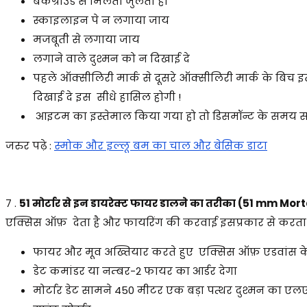
बैकग्राउंड से मिलता जुलता हो
स्काइलाइन पे न लगाया जाय
मजबूती से लगाया जाय
लगाने वाले दुश्मन को न दिखाई दे
पहले ऑक्सीलिरी मार्क से दूसरे ऑक्सीलिरी मार्क के बिच 
दिखाई दे इस सीधे हासिल होगी !
आइटम का इस्तेमाल किया गया हो तो डिसमॉन्ट के समय सभ
जरुर पढ़े :
स्मोक और इल्लू बम का चाल और बेसिक डाटा
7 .
51 मोर्टार से इन डायरेक्ट फायर डालने का तरीका (51 mm Mort
एक्सिस ऑफ़ देता है और फायरिंग की करवाई इसप्रकार से करता 
फायर और मूव अख्तियार करते हुए एक्सिस ऑफ़ एडवांस के 
डेट कमांडर या नम्बर-2 फायर का आर्डर देगा
मोर्टार डेट सामने 450 मीटर एक बड़ा पत्थर दुश्मन का एलएमज