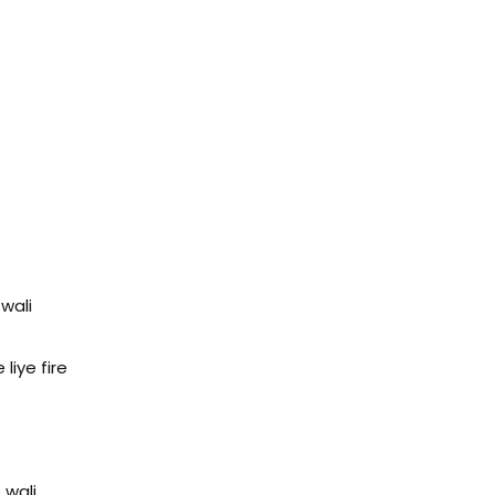
wali
liye fire
 wali