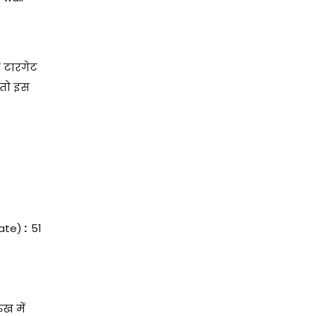
ा टारगेट
 तो इस
bate)
:
51
ख में