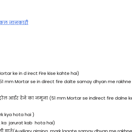
निकल जानकारी
tar ke in d irect Fire kise kahte hai)
े (51 mm Mortar se in direct fire dalte samay dhyan me rakhne 
ल आर्डर देने का नमूना (51 mm Mortar se indirect fire dalne ke 
rk kya hota hai )
k ka jarurat kab hota hai)
ली बाते(Auxiliary aiming mark lagate samay dhyan me rakhne