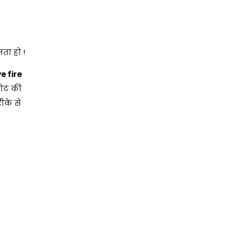
ता हो !
e fire
गेट की
ीके से