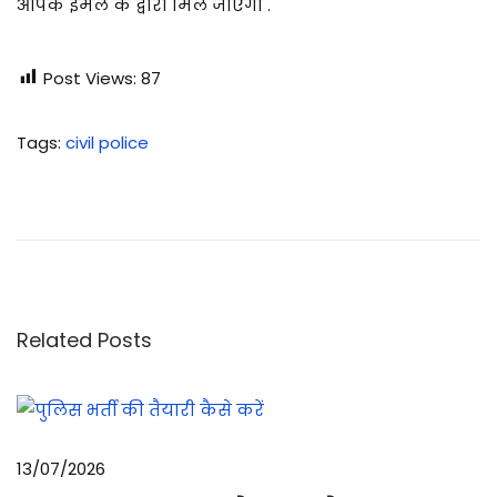
आपके ईमेल के द्वारा मिल जाएगी .
Post Views:
87
Tags
:
civil police
5
.
5
6
m
m
Related Posts
I
N
S
A
13/07/2026
S