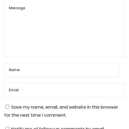
व
धा
न
पो
जी
श
न
में
दे
ख
ने
वा
ली
Save my name, email, and website in this browser
बा
for the next time I comment.
ते
Notify me of follow-up comments by email.