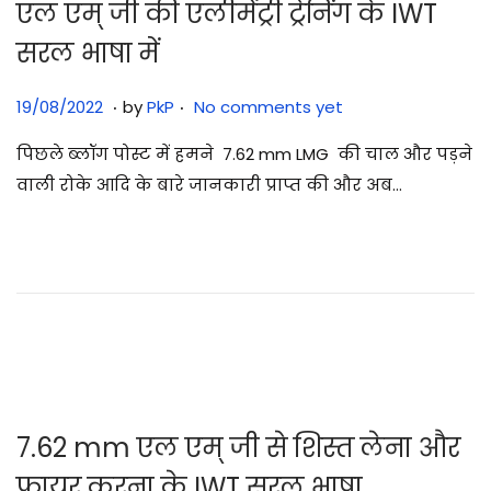
एल एम् जी की एलीमेंट्री ट्रेनिंग के IWT
सरल भाषा में
.
.
Posted on
2
19/08/2022
by
PkP
No comments yet
9
पिछले ब्लॉग पोस्ट में हमने 7.62 mm LMG की चाल और पड़ने
/
वाली रोके आदि के बारे जानकारी प्राप्त की और अब…
0
7
/
2
0
2
5
7.62 mm एल एम् जी से शिस्त लेना और
फायर करना के IWT सरल भाषा