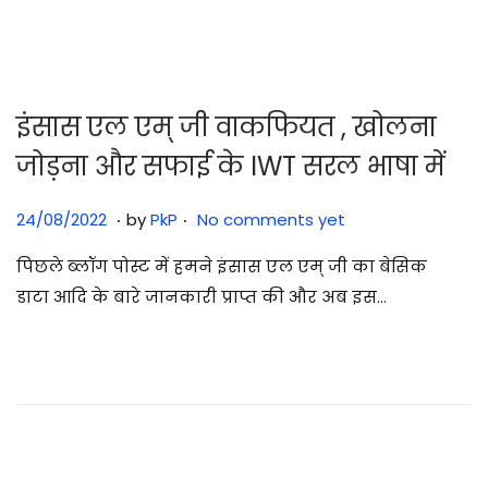
2
5
इंसास एल एम् जी वाकफियत , खोलना
जोड़ना और सफाई के IWT सरल भाषा में
.
.
Posted on
2
24/08/2022
by
PkP
No comments yet
9
पिछले ब्लॉग पोस्ट में हमने इंसास एल एम् जी का बेसिक
/
डाटा आदि के बारे जानकारी प्राप्त की और अब इस…
0
7
/
2
0
2