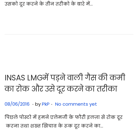
उसको दूर करने के तीन तरीको के बारे में…
0
7
/
2
0
2
5
INSAS LMGमें पड़ने वाली गैस की कमी
का रोक और उसे दूर करने का तरीका
.
.
Posted on
3
08/06/2016
by
PkP
No comments yet
1
पिछले पोस्टो में हमने एलेमजी के फौरी इलज़ा से रोक दूर
/
करना तथा शख्त खिचाव के रूक दूर करने का…
0
7