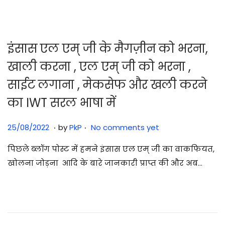
2
5
इंसास एल एम् जी के मैगज़ीन को भरना,
खाली करना , एल एम् जी को भरना ,
साईट लगाना , मेकसेफ और खली करने
का IWT सरल भाषा में
.
.
Posted on
2
25/08/2022
by
PkP
No comments yet
9
पिछले ब्लॉग पोस्ट में हमने इंसास एल एम् जी का वाकफियत,
/
खोलना जोड़ना आदि के बारे जानकारी प्राप्त की और अब…
0
7
/
2
0