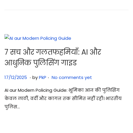
2
0
2
6
7 सच और गलतफहमियाँ: AI और
आधुनिक पुलिसिंग गाइड
.
.
Posted on
1
17/12/2025
by
PkP
No comments yet
7
AI aur Modern Policing Guide: भूमिका आज की पुलिसिंग
/
केवल लाठी, वर्दी और कागज़ तक सीमित नहीं रही। भारतीय
1
पुलिस…
2
/
2