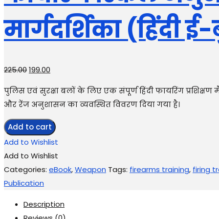
मार्गदर्शिका (हिंदी ई
Original
Current
225.00
199.00
price
price
पुलिस एवं सुरक्षा बलों के लिए एक संपूर्ण हिंदी फायरिंग प्रशिक्षण
was:
is:
और रेंज अनुशासन का व्यवस्थित विवरण दिया गया है।
₹225.00.
₹199.00.
फायरिंग
Add to cart
स्किल
Add to Wishlist
मैनुअल
Add to Wishlist
–
Categories:
eBook
,
Weapon
Tags:
firearms training
,
firing t
प्रशिक्षण
Publication
उत्कृष्टता
Description
की
Reviews (0)